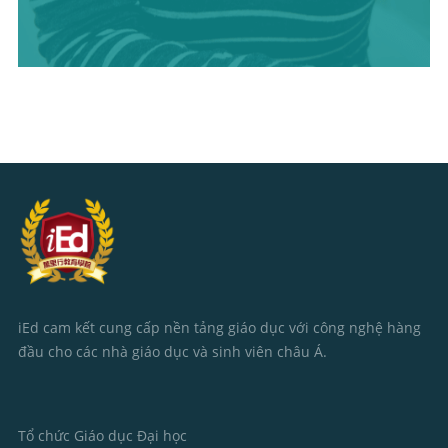
iEd cam kết cung cấp nền tảng giáo dục với công nghệ hàng
đầu cho các nhà giáo dục và sinh viên châu Á.
Tổ chức Giáo dục Đại học