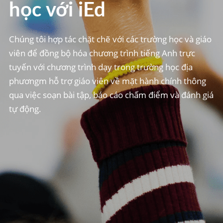
học với iEd
Chúng tôi hợp tác chặt chẽ với các trường học và giáo
viên để đồng bộ hóa chương trình tiếng Anh trực
tuyến với chương trình dạy trong trường học địa
phươngm hỗ trợ giáo viên về mặt hành chính thông
qua việc soạn bài tập, báo cáo chấm điểm và đánh giá
tự động.